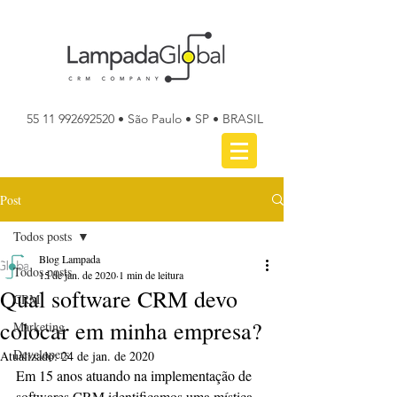
55 11 992692520
• São Paulo • SP • BRASIL
Post
Todos posts
Blog Lampada
Todos posts
15 de jan. de 2020
1 min de leitura
Qual software CRM devo
CRM
colocar em minha empresa?
Marketing
Developers
Atualizado:
24 de jan. de 2020
Em 15 anos atuando na implementação de 
softwares CRM identificamos uma mística 