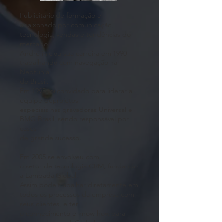
Publicitário de formação e
apaixonado por comunicação,
tecnologia, vendas e tendências do
mercado.
André iniciou sua carreira em 1990
trabalhando com navegação na
Neptunia
do Brasil.
Em 1995 foi convidado para liderar a
equipe deprojetos
especiais nas gravadoras Universal e
BMG Brasil, sendo responsável por
cases
de grande sucesso.
Em 2005 se envolveu com
o setor de tecnologia CRM, fundando
a Lampada Global.
Assim pode trabalhar diretamente em
todos os processos da empresa com
seus clientes, e ter
o conhecimento e know how para