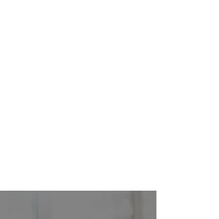
Nosso Desafio
Agregar valor ao seu
negócio com eficiência e
objetividade. Dividir
conhecimento e
fornecer serviços de
maneira clara e prática.