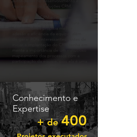
autoridades no desenvolvimento e
implantação de Soluções CRM.
“Uma solução CRM adequadamente
acoplada aos processos e à cultura
organizacionais propicia melhor
adesão e eficiência da equipe, além
de gerar ROIs interessantes. Antes de
iniciar a implantação do CRM tenha em
mente a importância de um minucioso
mapeamento dos processos com a
participação da equipe, pois ela é uma
valiosa fonte de informações.”
Conhecimento e
Expertise
400
+
de
Projetos executados