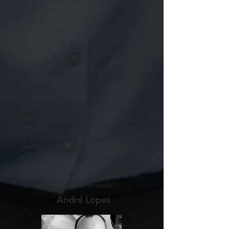
tornar a LampadaGlobal parceiro
oficial no Brasil
da ferramenta SugarCRM,
e assim aplicar a melhor adequação
do sistema de gestão para as
empresas.
"São muitos anos dedicados
as mais variadas formas
de relacionar com o cliente.
Um aprendizado enorme que me
deixa cada dia mais entusiasmado
com a grande transformação do
mercado.
O maior legado é poder repartir este
conhecimento com nossos clientes e
elaborar soluções estratégicas e
operacionais sempre com objetivos
definidos no retorno de investimento
de cada ação implementada".
André Lopes