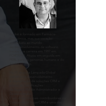
André é formado em Farmácia-
Bioquímica, mas sua vocação
o conduziu ao mundo
do desenvolvimento de software.
Iniciou sua carreira em 1997 em
FORTRAN. Atuou em seguida em
PERL para os genomas humano e do
Aedes aegypti.
Há 15 anos na Lampada Global
trabalha no desenvolvimento
e implantação de soluções CRM e
possui as Certificações
da SugarCRM de Administrador e
Desenvolvedor.
É um dos principais contribuidores na
Comunidade SugarCRM e uma das