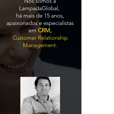
Nós somos a
LampadaGlobal,
há mais de 15 anos,
apaixonados e especialistas
em
CRM,
Customer
Relationship
Management.
André Flandoli