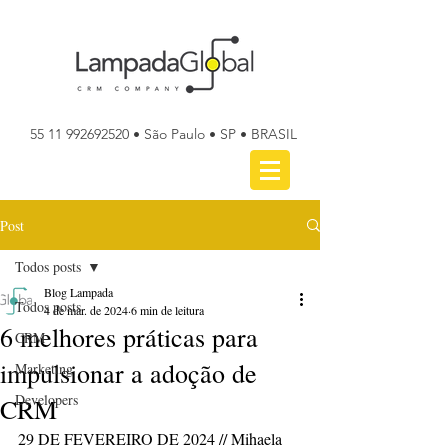
55 11 992692520
• São Paulo • SP • BRASIL
Post
Todos posts
Blog Lampada
Todos posts
4 de mar. de 2024
6 min de leitura
6 melhores práticas para
CRM
impulsionar a adoção de
Marketing
Developers
CRM
29 DE FEVEREIRO DE 2024 // Mihaela 