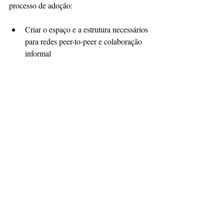
processo de adoção:
Criar o espaço e a estrutura necessários 
para redes peer-to-peer e colaboração 
informal
Identifique “campeões” internos que 
podem apoiar essas redes informais
Crie um espaço de engajamento, 
especialmente para trabalhadores 
remotos, por meio de ferramentas de 
chatbot ou soluções de intranet onde 
dicas e truques podem ser 
compartilhados.
Embora a adoção pelos usuários seja uma 
das áreas em que a maioria das empresas 
enfrenta dificuldades ao implantar novas 
soluções, um conjunto de práticas 
recomendadas e uma estratégia de adoção 