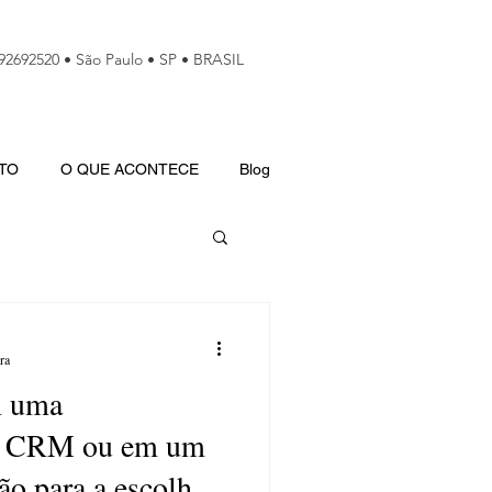
992692520 • São Paulo • SP • BRASIL
TO
O QUE ACONTECE
Blog
ra
m uma
e CRM ou em um
o para a escolha