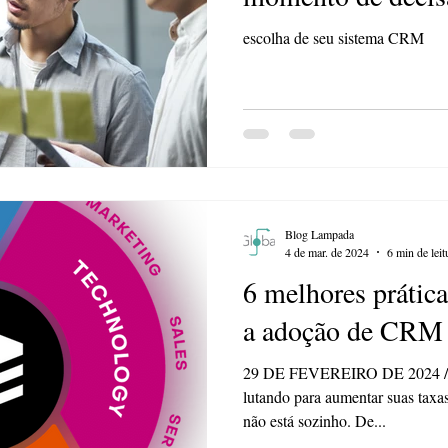
do seu sistema C
escolha de seu sistema CRM
escolha. Nem sem
é a melhor solução. Muita aten
!!!
Blog Lampada
4 de mar. de 2024
6 min de leit
6 melhores prátic
a adoção de CRM
29 DE FEVEREIRO DE 2024 // M
lutando para aumentar suas tax
não está sozinho. De...