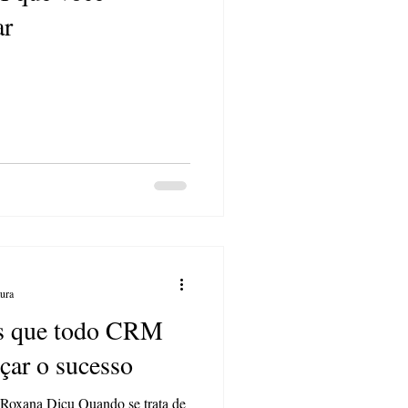
ar
tura
as que todo CRM
nçar o sucesso
xana Dicu Quando se trata de