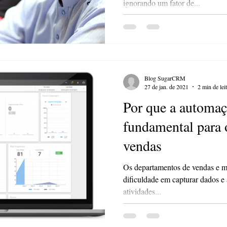
ignorando um fator de...
Blog SugarCRM
27 de jan. de 2021
2 min de lei
Por que a automaç
fundamental para 
vendas
Os departamentos de vendas e m
dificuldade em capturar dados e 
atividades...