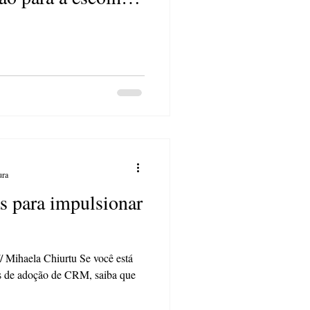
RM cuidado com a
pre a maior marca
ção
ura
as para impulsionar
ihaela Chiurtu Se você está
as de adoção de CRM, saiba que