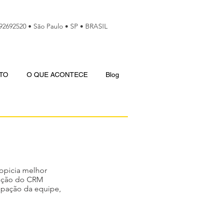
992692520 • São Paulo • SP • BRASIL
TO
O QUE ACONTECE
Blog
opicia melhor
ntação do CRM
ipação da equipe,