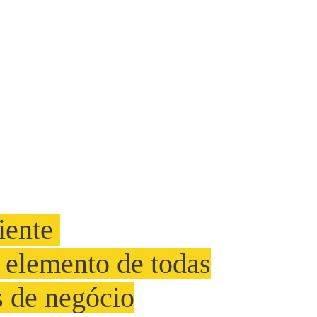
liente
l elemento de todas
s de negócio