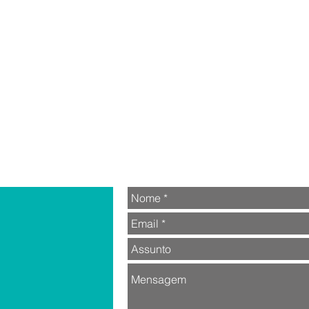
gienópolis, São Paulo - SP
EP 01243-001
SIL