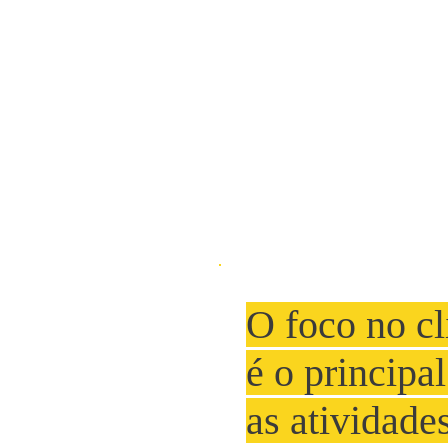
O foco no c
é o principa
as atividade