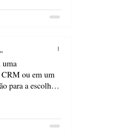
ra
m uma
e CRM ou em um
o para a escolha
RM cuidado com a
pre a maior marca
ção