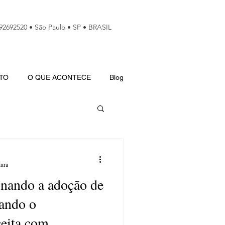
992692520 • São Paulo • SP • BRASIL
TO
O QUE ACONTECE
Blog
tura
onando a adoção de
ando o
ceita com