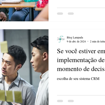
Blog Lampada
9 de abr. de 2024
2 min de leitu
Se você estiver e
implementação d
momento de decisã
do seu sistema C
escolha de seu sistema CRM
escolha. Nem sem
é a melhor solução. Muita aten
!!!