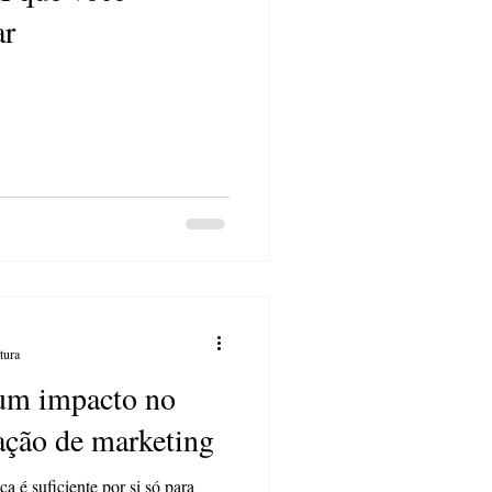
ar
tura
 um impacto no
ção de marketing
 é suficiente por si só para