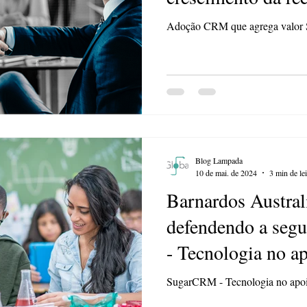
SugarCRM e sales
Adoção CRM que agrega valor 
Blog Lampada
10 de mai. de 2024
3 min de lei
Barnardos Austra
defendendo a segu
- Tecnologia no ap
SugarCRM - Tecnologia no apoi