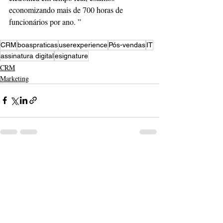
economizando mais de 700 horas de 
funcionários por ano. ”
CRM
boaspraticas
userexperience
Pós-vendas
IT
assinatura digital
esignature
CRM
Marketing
Posts recentes
Ver tudo