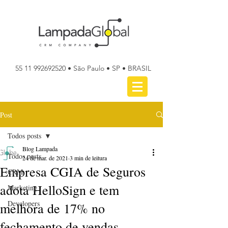
55 11 992692520
• São Paulo • SP • BRASIL
Post
Todos posts
Blog Lampada
Todos posts
24 de mar. de 2021
3 min de leitura
Empresa CGIA de Seguros
CRM
adota HelloSign e tem
Marketing
Developers
melhora de 17% no
fechamento de vendas