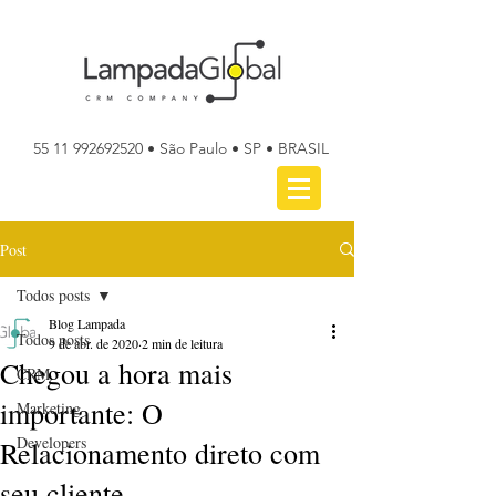
55 11 992692520
• São Paulo • SP • BRASIL
Post
Todos posts
Blog Lampada
Todos posts
9 de abr. de 2020
2 min de leitura
Chegou a hora mais
CRM
importante: O
Marketing
Developers
Relacionamento direto com
seu cliente.