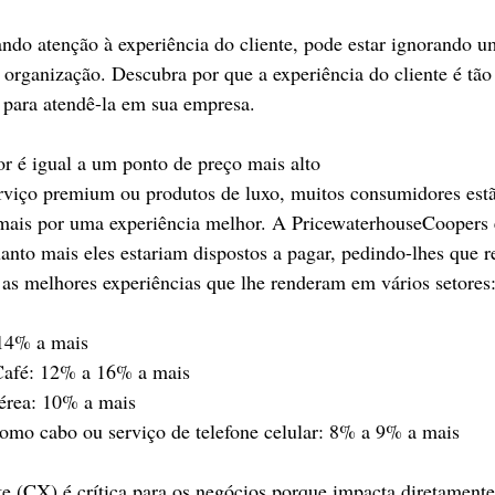
ando atenção à experiência do cliente, pode estar ignorando um
a organização. Descubra por que a experiência do cliente é tão
 para atendê-la em sua empresa.
r é igual a um ponto de preço mais alto
rviço premium ou produtos de luxo, muitos consumidores estã
 mais por uma experiência melhor. A PricewaterhouseCoopers 
nto mais eles estariam dispostos a pagar, pedindo-lhes que 
as melhores experiências que lhe renderam em vários setores
 14% a mais
 Café: 12% a 16% a mais
érea: 10% a mais
 como cabo ou serviço de telefone celular: 8% a 9% a mais
te (CX) é crítica para os negócios porque impacta diretamente