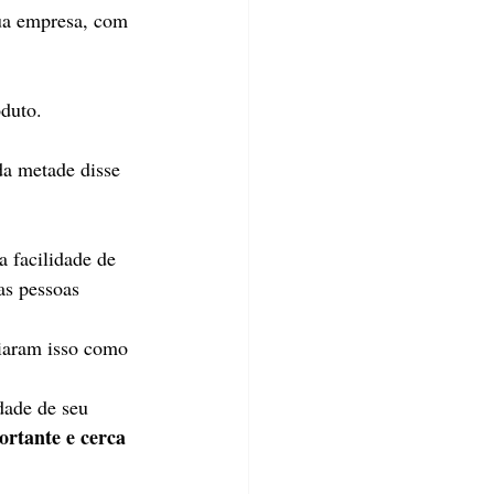
ua empresa, com 
duto. 
da metade disse 
 facilidade de 
as pessoas 
iaram isso como 
ade de seu 
rtante e cerca 