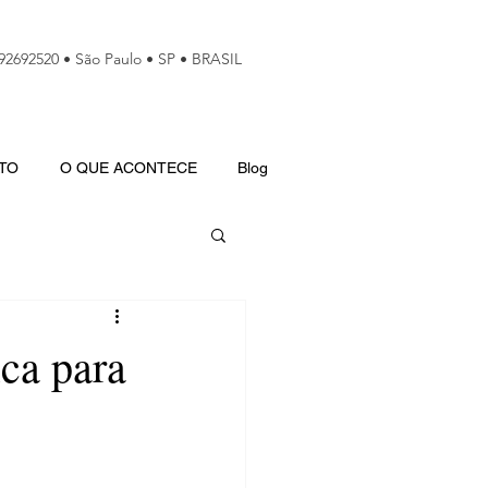
992692520 • São Paulo • SP • BRASIL
TO
O QUE ACONTECE
Blog
ica para