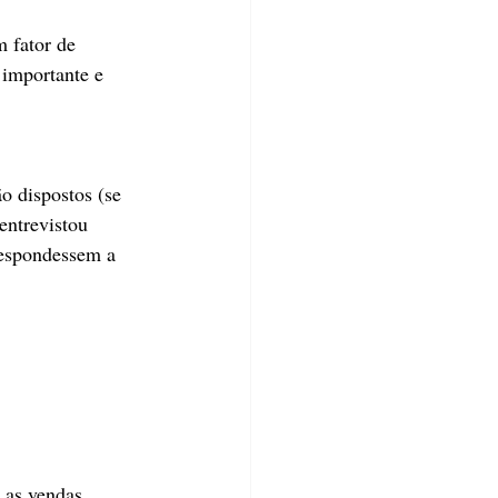
 fator de 
 importante e 
o dispostos (se 
entrevistou 
respondessem a 
:
 as vendas, 