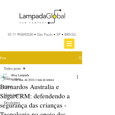
55 11 992692520
• São Paulo • SP • BRASIL
Post
Todos posts
Blog Lampada
Todos posts
10 de mai. de 2024
3 min de leitura
Barnardos Australia e
CRM
SugarCRM: defendendo a
Marketing
Developers
segurança das crianças -
Tecnologia no apoio das