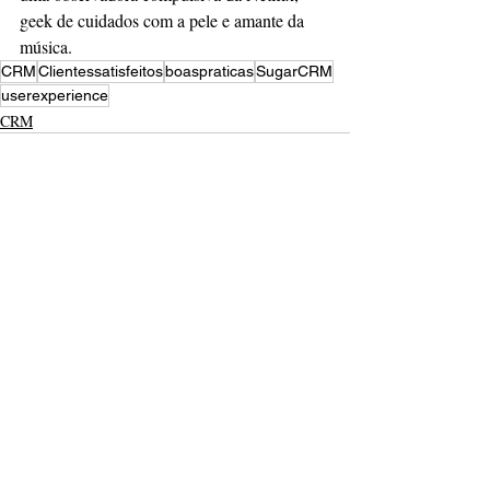
geek de cuidados com a pele e amante da 
música.
CRM
Clientessatisfeitos
boaspraticas
SugarCRM
userexperience
CRM
Posts recentes
Ver tudo