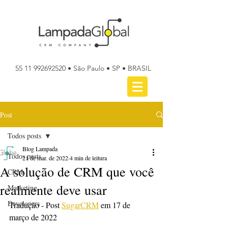
55 11 992692520
• São Paulo • SP • BRASIL
Post
Todos posts
Blog Lampada
Todos posts
21 de mar. de 2022
4 min de leitura
A solução de CRM que você
CRM
realmente deve usar
Marketing
Developers
Tradução - Post 
SugarCRM
 em 17 de 
março de 2022