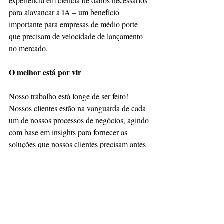
experiência em ciência de dados necessários 
para alavancar a IA – um benefício 
importante para empresas de médio porte 
que precisam de velocidade de lançamento 
no mercado.
O melhor está por vir
Nosso trabalho está longe de ser feito! 
Nossos clientes estão na vanguarda de cada 
um de nossos processos de negócios, agindo 
com base em insights para fornecer as 
soluções que nossos clientes precisam antes 
mesmo de perceberem. Esse estilo de 
negócios intuitivo, emocionalmente 
inteligente e centrado no ser humano nos fez 
ganhar o prêmio mais importante: a 
confiança dos clientes.
CRM
Clientessatisfeitos
BI
SugarCRM
DicasCRM