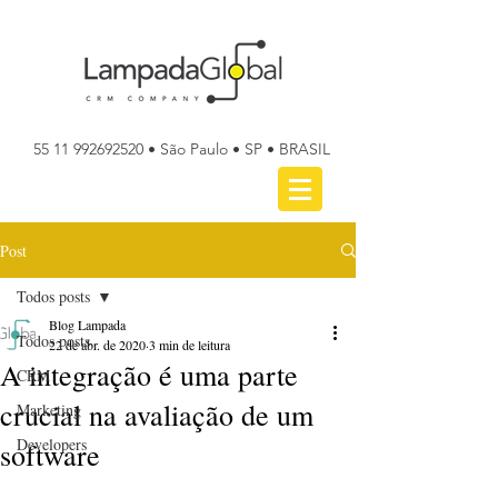
55 11 992692520
• São Paulo • SP • BRASIL
Post
Todos posts
Blog Lampada
Todos posts
22 de abr. de 2020
3 min de leitura
A integração é uma parte
CRM
crucial na avaliação de um
Marketing
Developers
software