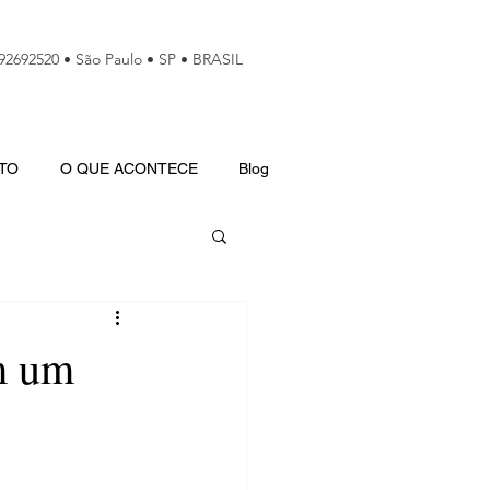
992692520 • São Paulo • SP • BRASIL
TO
O QUE ACONTECE
Blog
m um