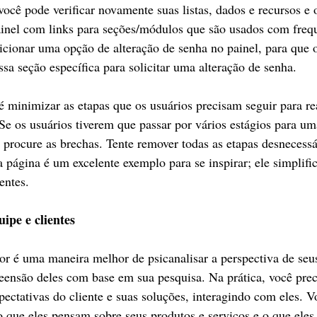
 você pode verificar novamente suas listas, dados e recursos e 
nel com links para seções/módulos que são usados ​​com frequ
cionar uma opção de alteração de senha no painel, para que o
ssa seção específica para solicitar uma alteração de senha.
é minimizar as etapas que os usuários precisam seguir para re
e os usuários tiverem que passar por vários estágios para uma
e procure as brechas. Tente remover todas as etapas desnecess
 página é um excelente exemplo para se inspirar; ele simplific
entes.
ipe e clientes
 é uma maneira melhor de psicanalisar a perspectiva de seus
eensão deles com base em sua pesquisa. Na prática, você prec
pectativas do cliente e suas soluções, interagindo com eles. V
o que eles pensam sobre seus produtos e serviços e o que eles