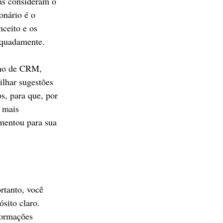
as consideram o 
onário é o 
ceito e os 
dequadamente.
rno de CRM, 
ilhar sugestões 
s, para que, por 
 mais 
mentou para sua 
ortanto, você 
sito claro. 
formações 