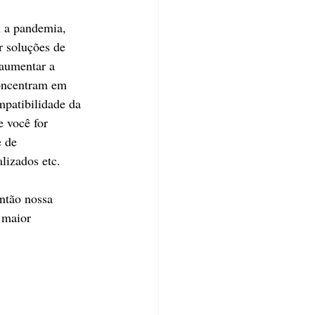
 a pandemia, 
r soluções de 
 aumentar a 
concentram em 
patibilidade da 
e você for 
 de 
lizados etc.
ntão nossa 
 maior 