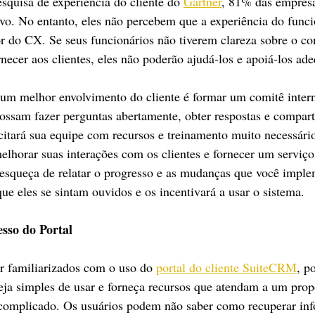
quisa de experiência do cliente do 
Gartner
, 81% das empres
o. No entanto, eles não percebem que a experiência do funci
r do CX. Se seus funcionários não tiverem clareza sobre o con
necer aos clientes, eles não poderão ajudá-los e apoiá-los a
 um melhor envolvimento do cliente é formar um comitê inte
ossam fazer perguntas abertamente, obter respostas e compart
citará sua equipe com recursos e treinamento muito necessário
elhorar suas interações com os clientes e fornecer um serviço
 esqueça de relatar o progresso e as mudanças que você imple
ue eles se sintam ouvidos e os incentivará a usar o sistema.
esso do Portal
 familiarizados com o uso do 
portal do cliente SuiteCRM
, p
seja simples de usar e forneça recursos que atendam a um propó
omplicado. Os usuários podem não saber como recuperar in