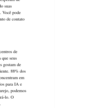
do suas 
s. Você pode 
nto de contato 
centros de 
a que seus 
os gostam de 
iente. 88% dos 
concentram em 
os para IA e 
varejo, podemos 
rá-lo. O 
.