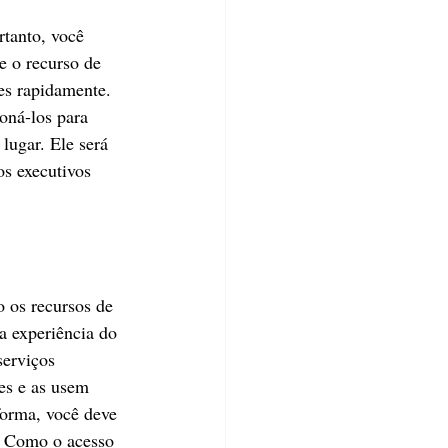
rtanto, você 
e o recurso de 
es rapidamente. 
oná-los para 
lugar. Ele será 
os executivos 
 os recursos de 
a experiência do 
serviços 
es e as usem 
orma, você deve 
. Como o acesso 