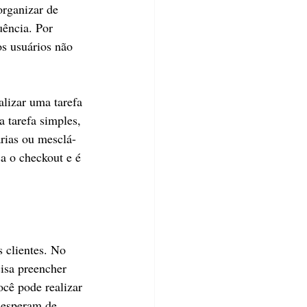
organizar de 
ência. Por 
s usuários não 
alizar uma tarefa 
 tarefa simples, 
árias ou mesclá-
a o checkout e é 
 clientes. No 
isa preencher 
ocê pode realizar 
 esperam de 